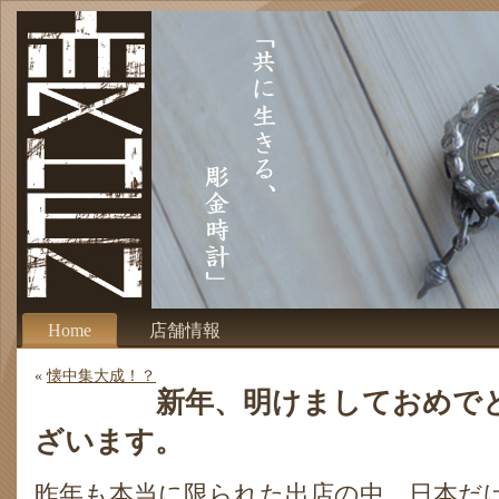
Home
店舗情報
«
懐中集大成！？
新年、明けましておめで
ざいます。
昨年も本当に限られた出店の中、日本だ